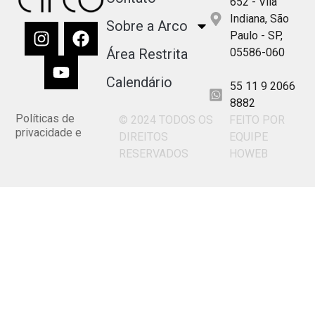
652 - Vila
Indiana, São
Sobre a Arco
Paulo - SP,
Área Restrita
05586-060
Calendário
55 11 9 2066
8882
Políticas de
Termos de uso
© 2024 TODOS OS
FEITO POR
privacidade e
DIREITOS
EQUIPE
RESERVADOS
HOWEB